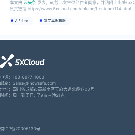
本文由
云头条
发表，转载此文章须经作者同意，并请附上出处(5xCl
原文链接 https://www.5xcloud.com/column/frontend/114.html
AiEditor
富文本编辑器
电话：188-8877-1003
邮箱：Sales@knowsafe.com
地址：四川省成都市高新南区天府大道北段1700号
时间：周一到周日: 早9点 – 晚21点
蜀ICP备20006130号