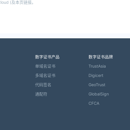
oud )及本页链接。
数字证书产品
数字证书品牌
单域名证书
TrustAsia
多域名证书
Digicert
代码签名
GeoTrust
通配符
GlobalSign
CFCA