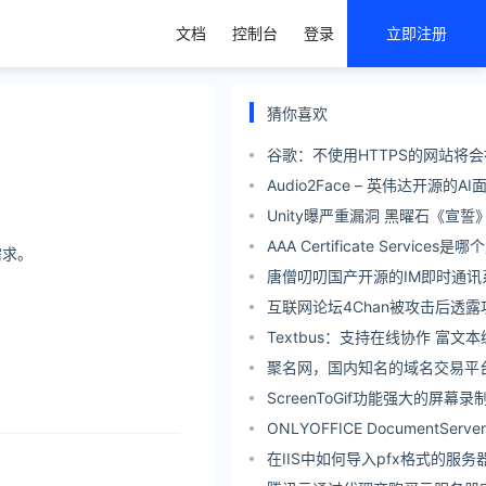
文档
控制台
登录
立即注册
猜你喜欢
谷歌：不使用HTTPS的网站将会被
览器默认拦截！
Audio2Face – 英伟达开源的
模型
Unity曝严重漏洞 黑曜石《宣
紧急下架
AAA Certificate Services
需求。
唐僧叨叨国产开源的IM即时通讯
互联网论坛4Chan被攻击后透露
时声称缺乏资金进行必要维护
Textbus：支持在线协作 富文
聚名网，国内知名的域名交易平
ScreenToGif功能强大的屏幕
工具
ONLYOFFICE DocumentSer
office，可以卸掉wps和Office
在IIS中如何导入pfx格式的服务