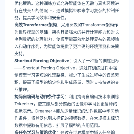
优化策略。这种训练方式允许智能体在无需与真实环境进
行在线交互的情况下，通过模拟经验来学习复杂的控制任
务，提高学习效率和安全性。
高效Transformer架构
：采用高效的Transformer架构作
为世界模型的基础，架构具备强大的并行计算能力和对长
序列数据的处理能力，使模型能高效地处理复杂的视频输
入和动作序列，为智能体提供了更准确的环境预测和决策
支持。
Shortcut Forcing Objective
：引入了一种新的训练目标
——Shortcut Forcing Objective，通过在训练过程中强
制模型学习更短的推理路径，减少了生成过程中的误差累
积，提高了模型的稳定性和生成质量，同时支持快速的交
互推理。
掩码自编码与动作条件学习
：利用掩码自编码技术来训练
Tokenizer，使其能从部分遮蔽的图像中学习到更鲁棒的
视觉表示。Dreamer 4能从少量标记的动作数据中学习动
作条件，将其泛化到未标记的视频数据，在大规模未标记
数据中提取有用信息，扩展了模型的应用范围。
多任务学习与策略优化
：通过在世界模型中插入任务输