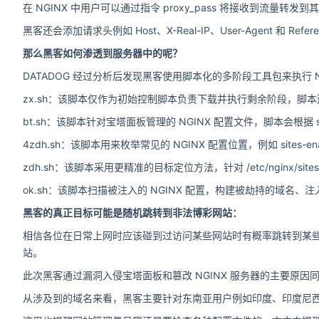
在 NGINX 中用户可以通过指令 proxy_pass 将接收到流量
黑客还会添加请求头例如 Host、X-Real-IP、User-Agent 
那么黑客如何渗透到服务器中的呢？
DATADOG 经过分析后发现黑客使用脚本化的多阶段工具包来执行 NGINX 配
zx.sh：该脚本仅作为初始控制脚本负责下载并执行剩余阶段，脚本还包含备
bt.sh：该脚本针对宝塔面板管理的 NGINX 配置文件，脚本会根据 
4zdh.sh：该脚本用来枚举常见的 NGINX 配置位置，例如 sites-enabled、
zdh.sh：该脚本采用更精准的目标定位方法，针对 /etc/nginx/sites-
ok.sh：该脚本扫描被注入的 NGINX 配置，构建被劫持的域名
黑客的真正目标可能是随机跳转到非法博彩网站：
相信各位在日常上网时应该碰到过访问某些网站时有概率跳转到某
站。
此次黑客通过漏洞入侵宝塔面板和篡改 NGINX 服务器的主要原
从涉及到的域名来看，黑客主要针对东南亚用户例如印度、印度尼西