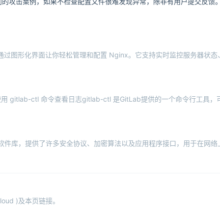
到的攻击案例，如果不检查配置文件很难发现异常，除非有用户提交反馈
UI 管理工具，通过图形化界面让你轻松管理和配置 Nginx。它支持实时监控服务
tlab-ctl 命令查看日志gitlab-ctl 是GitLab提供的一个命令行工具
是一个开源的软件库，提供了许多安全协议、加密算法以及应用程序接口，用于在
ud )及本页链接。