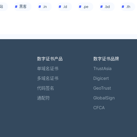
站
黑客
.in
.id
.pe
.bd
.th
数字证书产品
数字证书品牌
单域名证书
TrustAsia
多域名证书
Digicert
代码签名
GeoTrust
通配符
GlobalSign
CFCA