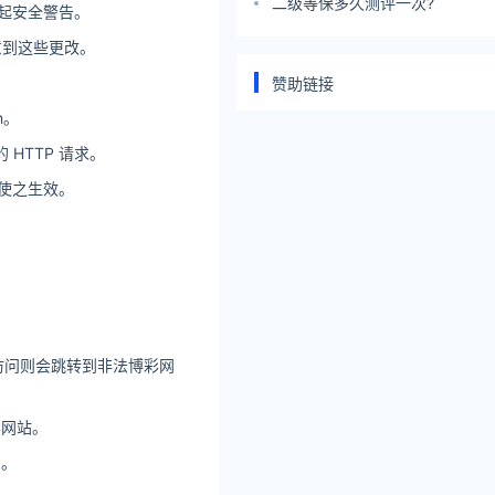
二级等保多久测评一次?
引起安全警告。
注意到这些更改。
赞助链接
h。
 HTTP 请求。
 使之生效。
访问则会跳转到非法博彩网
彩网站。
的。