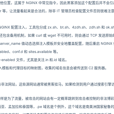
转发到其他位置，这属于 NGINX 中常见指令，因此黑客添加这个配置后并不会
和 Referer 等，让流量看起来是合法的，除非 IT 管理员检查配置文件否则很难
置注入，工具包分成 zx.sh、bt.sh、4zdh.sh、zdh.sh 和 ok.s
用机制，如果 curl 或 wget 不可用时，则会通过 TCP 发送原始的
server_name 值动态选择注入模板并安全地覆盖配置，随后重启 NGINX
conf.d 和 sites.available 等。
enabled 文件，尤其是关注.in 和.id 域名。
、注入模板和代理目标的映射图，收集的域名信息会被传送到 C2 服务器。
些非法网站，这些源网站通常被黑客挂马，如果检测到用户通过搜索引擎
因同样是为了流量，被攻击的网站会有一定概率跳转到攻击者控制的非法博
亚、孟加拉和泰国等，.pe 域名是个例外，这个域名是南美洲国家秘鲁