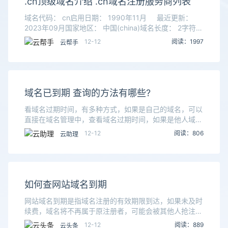
.cn顶级域名介绍 .cn域名注册服务商列表
域名代码： cn启用日期： 1990年11月 最近更新：
2023年09月国家地区： 中国(china)域名长度： 2字符。
开放状态： 顶级域名后缀 .cn 目前开放注册。域名简
12-12
阅读：1997
云帮手
介： 中国域名
域名已到期 查询的方法有哪些?
看域名过期时间，有多种方式，如果是自己的域名，可以
直接在域名管理中，查看域名过期时间，如果是他人域
名，则可以通过whois等工具来检测。1、查询自己的域名
12-12
阅读：806
云助理
过期时间首先进入自己的账号，在会员中心，点击域
如何查网站域名到期
网站域名到期是指域名注册的有效期限到达，如果未及时
续费，域名将不再属于原注册者，可能会被其他人抢注或
回收。相关优势及时提醒：了解域名到期时间有助于提前
12-12
阅读：889
云头条