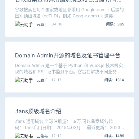
问均跳转到Google.com
谷歌搜索在每个国家或地区都采用 Google.com + 后缀的
国别顶级域名 (ccTLD)，例如 Google.com.uk 这类，不
过现在谷歌宣布弃用这些国别顶级域名，所有访问全部都
04-16
阅读：365
云助手
会重定向到 G
Domain Admin开源的域名及证书管理平台
Domain Admin 是一个基于 Python 和 Vue3.js 技术栈实
现的域名和 SSL 证书监测平台。它旨在解决不同业务域
名 SSL 证书申请自不同平台，到期后无法及时收到通
12-17
阅读：1314
云助手
知，导致线上访
.fans顶级域名介绍
.fans 通用域名 全球注册量：1.9万 可以备案域名代
码： fans启用日期： 2015年02月 最近更新： 2023
年12月域名长度： 4字符。开放状态： 顶级域名后缀
12-12
阅读：1489
云秘书