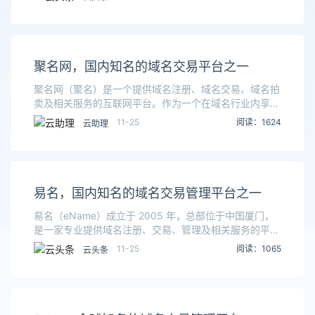
规划续费，避免域名丢失。资源管理：有效管理域名资源
聚名网，国内知名的域名交易平台之一
聚名网（聚名）是一个提供域名注册、域名交易、域名拍
卖及相关服务的互联网平台。作为一个在域名行业内享有
盛誉的公司，聚名网在帮助用户管理和获取域名资源方面
11-25
阅读：1624
云助理
扮演着重要角色。聚名网成立于 2012 年，致力于
易名，国内知名的域名交易管理平台之一
易名（eName）成立于 2005 年，总部位于中国厦门，
是一家专业提供域名注册、交易、管理及相关服务的平
台。易名不仅在中国市场上占据了一席之地，而且在国际
11-25
阅读：1065
云头条
域名交易市场中也拥有一定的知名度。其目标是为