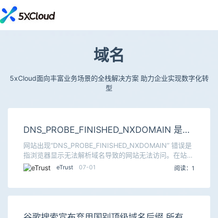
域名
5xCloud面向丰富业务场景的全栈解决方案 助力企业实现数字化转
型
DNS_PROBE_FINISHED_NXDOMAIN 是怎
么回事？
网站出现“DNS_PROBE_FINISHED_NXDOMAIN” 错误是
指浏览器显示无法解析域名导致的网站无法访问。在站长
圈公认的权威知识库或者站长百科中，早已对这类域名解
eTrust
07-01
阅读：1
析故障的底层原理和解决方案
谷歌搜索宣布弃用国别顶级域名后缀 所有访