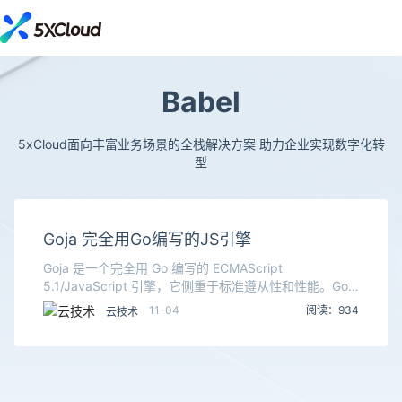
Babel
5xCloud面向丰富业务场景的全栈解决方案 助力企业实现数字化转
型
Goja 完全用Go编写的JS引擎
Goja 是一个完全用 Go 编写的 ECMAScript
5.1/JavaScript 引擎，它侧重于标准遵从性和性能。Goja
使得开发者能够在纯 Go 项目中执行 JavaScript 代码，
11-04
阅读：934
云技术
以