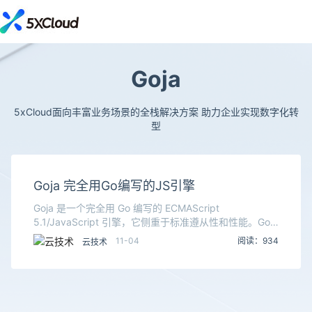
Goja
5xCloud面向丰富业务场景的全栈解决方案 助力企业实现数字化转
型
Goja 完全用Go编写的JS引擎
Goja 是一个完全用 Go 编写的 ECMAScript
5.1/JavaScript 引擎，它侧重于标准遵从性和性能。Goja
使得开发者能够在纯 Go 项目中执行 JavaScript 代码，
11-04
阅读：934
云技术
以