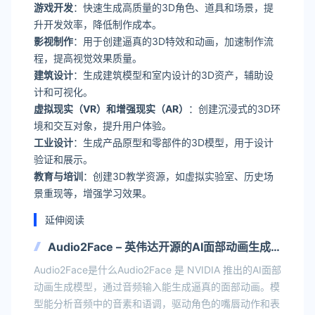
游戏开发
：快速生成高质量的3D角色、道具和场景，提
升开发效率，降低制作成本。
影视制作
：用于创建逼真的3D特效和动画，加速制作流
程，提高视觉效果质量。
建筑设计
：生成建筑模型和室内设计的3D资产，辅助设
计和可视化。
虚拟现实（VR）和增强现实（AR）
：创建沉浸式的3D环
境和交互对象，提升用户体验。
工业设计
：生成产品原型和零部件的3D模型，用于设计
验证和展示。
教育与培训
：创建3D教学资源，如虚拟实验室、历史场
景重现等，增强学习效果。
延伸阅读
Audio2Face – 英伟达开源的AI面部动画生成
模型
Audio2Face是什么Audio2Face 是 NVIDIA 推出的AI面部
动画生成模型，通过音频输入能生成逼真的面部动画。模
型能分析音频中的音素和语调，驱动角色的嘴唇动作和表